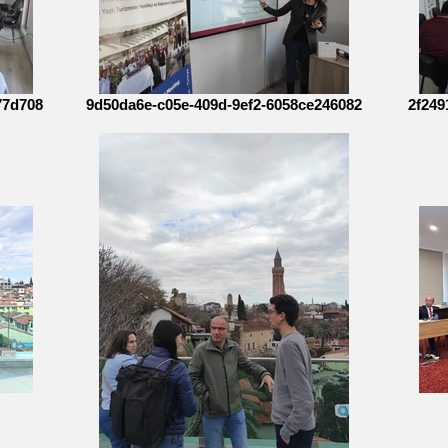
77d708
9d50da6e-c05e-409d-9ef2-6058ce246082
2f249