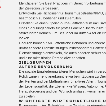
Identifizieren Sie Best Practices im Bereich Silbertouris
der Zielregion verbessern.
Entwickeln Sie Richtlinien für Tourismusbetreiber/KMU, u
bestmöglich zu bedienen und zu erfüllen.
Erstellen Sie einen Open-Source-Leitfaden zum inklusive
eines Schulungspakets für professionelle Silbertourismu
strukturieren können, um Besucher im dritten Alter an ei
locken.
Dadurch können KMU, öffentliche Behörden und andere 
umfassendere Dienstleistungen insbesondere für ältere
Dienstleistungen entwickeln, die auch anderen schutz
und eine mittelfristige Perspektive schaffen.
Zielgruppen
Ältere Bevölkerung
Die soziale Eingliederung älterer Menschen wird in vers
Politik zunehmend anerkannt, etwa beim Zugang zu Diens
der Renten und bei Maßnahmen für aktives Altern. Touri
der Lebensqualität, die Ebenen wie Wissen, Autonomie, 
Herausforderung und den Wunsch umfasst, weiterhin eine
zu spielen.
Wichtigste wirtschaftliche 
Reiseveranstalter, Reisebüros und Tourismusunternehme