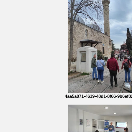
4aa5a071-4619-48d1-8f66-9b6ef8