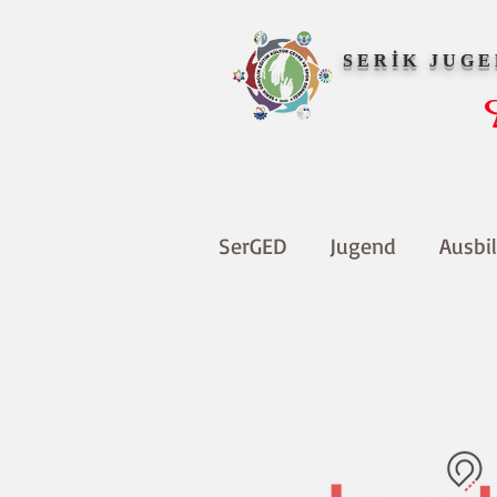
SERİK JUG
SerGED
Jugend
Ausbi