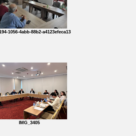
194-1056-4abb-88b2-a4123efeca13
IMG_3405