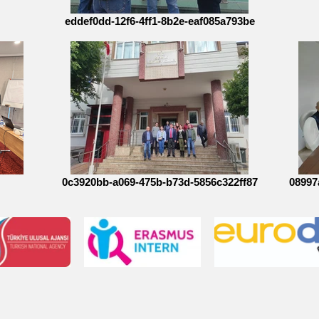
eddef0dd-12f6-4ff1-8b2e-eaf085a793be
0c3920bb-a069-475b-b73d-5856c322ff87
08997