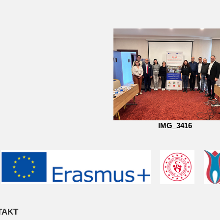
IMG_3416
TAKT