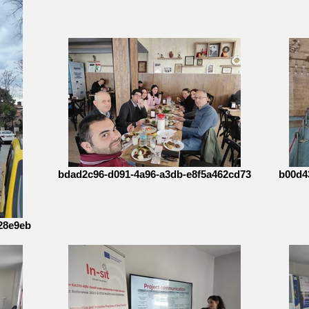
bdad2c96-d091-4a96-a3db-e8f5a462cd73
b00d4
28e9eb