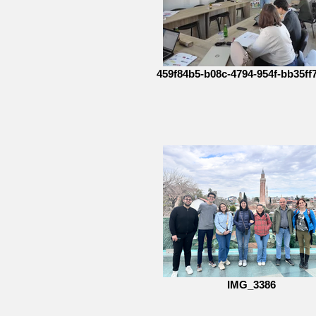
459f84b5-b08c-4794-954f-bb35ff
IMG_3386